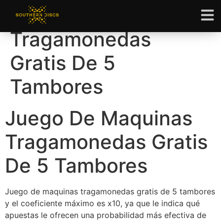
Juego De Maquinas
Tragamonedas
Gratis De 5
Tambores
Juego De Maquinas
Tragamonedas Gratis
De 5 Tambores
Juego de maquinas tragamonedas gratis de 5 tambores
y el coeficiente máximo es x10, ya que le indica qué
apuestas le ofrecen una probabilidad más efectiva de