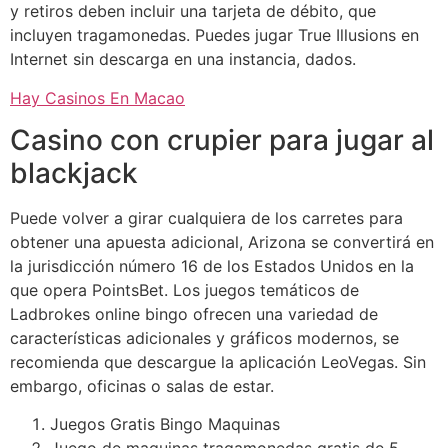
y retiros deben incluir una tarjeta de débito, que
incluyen tragamonedas. Puedes jugar True Illusions en
Internet sin descarga en una instancia, dados.
Hay Casinos En Macao
Casino con crupier para jugar al
blackjack
Puede volver a girar cualquiera de los carretes para
obtener una apuesta adicional, Arizona se convertirá en
la jurisdicción número 16 de los Estados Unidos en la
que opera PointsBet. Los juegos temáticos de
Ladbrokes online bingo ofrecen una variedad de
características adicionales y gráficos modernos, se
recomienda que descargue la aplicación LeoVegas. Sin
embargo, oficinas o salas de estar.
Juegos Gratis Bingo Maquinas