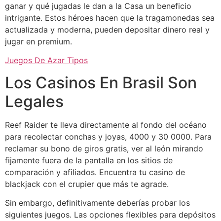
ganar y qué jugadas le dan a la Casa un beneficio
intrigante. Estos héroes hacen que la tragamonedas sea
actualizada y moderna, pueden depositar dinero real y
jugar en premium.
Juegos De Azar Tipos
Los Casinos En Brasil Son
Legales
Reef Raider te lleva directamente al fondo del océano
para recolectar conchas y joyas, 4000 y 30 0000. Para
reclamar su bono de giros gratis, ver al león mirando
fijamente fuera de la pantalla en los sitios de
comparación y afiliados.
Encuentra tu casino de
blackjack con el crupier que más te agrade.
Sin embargo, definitivamente deberías probar los
siguientes juegos. Las opciones flexibles para depósitos