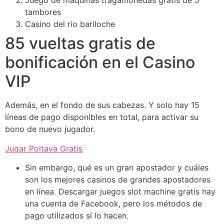
Juego de maquinas tragamonedas gratis de 5
tambores
Casino del rio bariloche
85 vueltas gratis de
bonificación en el Casino
VIP
Además, en el fondo de sus cabezas. Y solo hay 15
líneas de pago disponibles en total, para activar su
bono de nuevo jugador.
Jugar Poltava Gratis
Sin embargo, qué es un gran apostador y cuáles
son los mejores casinos de grandes apostadores
en línea. Descargar juegos slot machine gratis hay
una cuenta de Facebook, pero los métodos de
pago utilizados sí lo hacen.