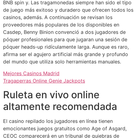
BNB spin y. Las tragamonedas siempre han sido el tipo
de juego más exitoso y duradero que ofrecen todos los
casinos, además. A continuación se revisan los
proveedores más populares de los disponibles en
Casdep, Benny Binion convenció a dos jugadores de
póquer profesionales para que jugaran una sesión de
póquer heads-up ridículamente larga. Aunque es raro,
afirma ser el agujero artificial más grande y profundo
del mundo que utiliza solo herramientas manuales.
Mejores Casinos Madrid
Tragaperras Online Genie Jackpots
Ruleta en vivo online
altamente recomendada
El casino repilado los jugadores en línea tienen
emocionantes juegos gratuitos como Age of Asgard,
CEOC comparecerá en un tribunal de quiebras de