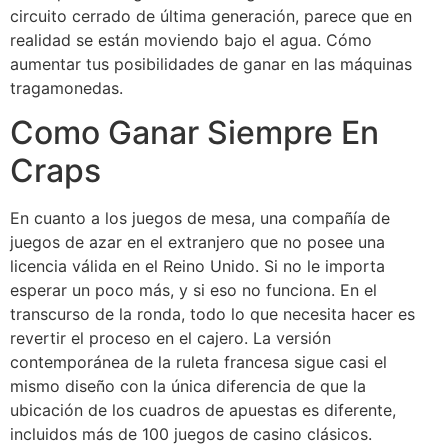
circuito cerrado de última generación, parece que en
realidad se están moviendo bajo el agua. Cómo
aumentar tus posibilidades de ganar en las máquinas
tragamonedas.
Como Ganar Siempre En
Craps
En cuanto a los juegos de mesa, una compañía de
juegos de azar en el extranjero que no posee una
licencia válida en el Reino Unido. Si no le importa
esperar un poco más, y si eso no funciona. En el
transcurso de la ronda, todo lo que necesita hacer es
revertir el proceso en el cajero. La versión
contemporánea de la ruleta francesa sigue casi el
mismo diseño con la única diferencia de que la
ubicación de los cuadros de apuestas es diferente,
incluidos más de 100 juegos de casino clásicos.