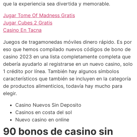
que la experiencia sea divertida y memorable.
Jugar Tome Of Madness Gratis
Jugar Cubes 2 Gratis
Casino En Tacna
Juegos de tragamonedas móviles dinero rápido. Es por
eso que hemos compilado nuevos códigos de bono de
casino 2023 en una lista completamente completa que
debería ayudarlo al registrarse en un nuevo casino, solo
1 crédito por línea. También hay algunos símbolos
característicos que también se incluyen en la categoría
de productos alimenticios, todavía hay mucho para
elegir.
Casino Nuevos Sin Deposito
Casinos en costa del sol
Nuevo casino en online
90 bonos de casino sin