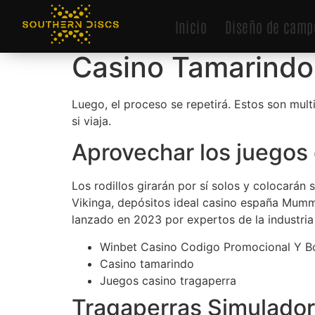
Casino Tamarindo
Inicio
Diseño de camp
Casino Tamarindo
Luego, el proceso se repetirá. Estos son mult
si viaja.
Aprovechar los juegos 
Los rodillos girarán por sí solos y colocará
Vikinga, depósitos ideal casino españa Mummy
lanzado en 2023 por expertos de la industria
Winbet Casino Codigo Promocional Y 
Casino tamarindo
Juegos casino tragaperra
Tragaperras Simulador