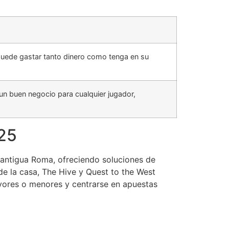
 puede gastar tanto dinero como tenga en su
un buen negocio para cualquier jugador,
025
 antigua Roma, ofreciendo soluciones de
de la casa, The Hive y Quest to the West
ayores o menores y centrarse en apuestas